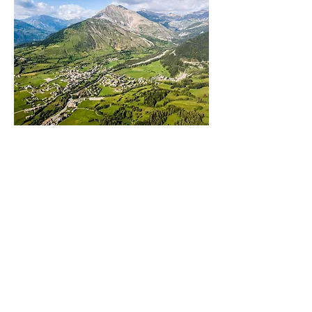
Où faire ses courses ?
Boulangerie du Champsaur – Bonnette,
05500 La Fare-en-Champsaur – ☎️
04 92 45
00 60
Livraison de pain possible directement au
centre (sur commande).
Intermarché Saint-Bonnet – 131 avenue
Charles de Gaulle, 05500 Saint-Bonnet-en-
Champsaur – à 15 min en voiture.
Carrefour Market Saint-Bonnet – Rue du Pont