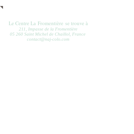
À 5 min en voiture.
Le Centre La
Fromentière
se trouve à
211, Impasse de la Fromentière
05 260 Saint Michel de Chaillol, France
contact@naj-colo.com
DES QUESTIONS ? CONTACTEZ-
NOUS AU :
04 42 54 29 60
ou
07 67 86 11
36
Avec le soutien de